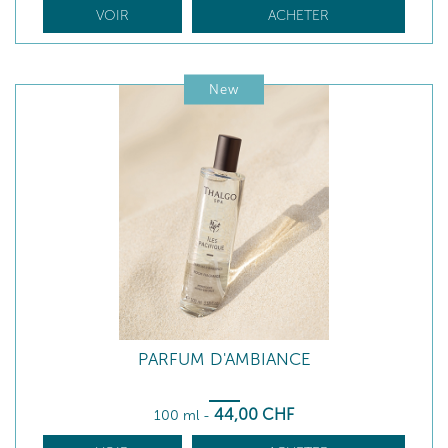
VOIR
ACHETER
New
PARFUM D'AMBIANCE
44
,00
CHF
100 ml
-