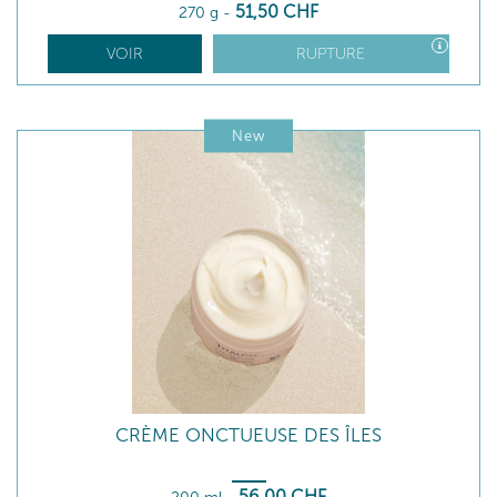
51
,50
CHF
270 g
-
VOIR
RUPTURE
New
CRÈME ONCTUEUSE DES ÎLES
56
,00
CHF