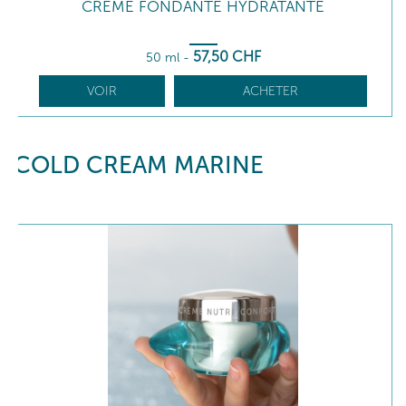
CRÈME FONDANTE HYDRATANTE
57
,50
CHF
50 ml
-
VOIR
ACHETER
COLD CREAM MARINE