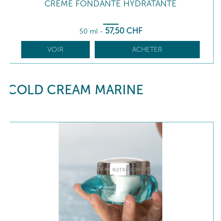
CRÈME FONDANTE HYDRATANTE
57
,50
CHF
50 ml
-
VOIR
ACHETER
COLD CREAM MARINE