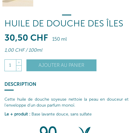
HUILE DE DOUCHE DES ÎLES
30
,50
CHF
150 ml
1
,00
CHF
/ 100ml
+
AJOUTER AU PANIER
1
-
DESCRIPTION
Cette huile de douche soyeuse nettoie la peau en douceur et
l’enveloppe d’un doux parfum monoï.
Le + produit :
Base lavante douce, sans sulfate