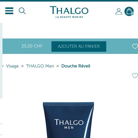
0
25
,20
CHF
AJOUTER AU PANIER
Visage
THALGO Men
Douche Réveil