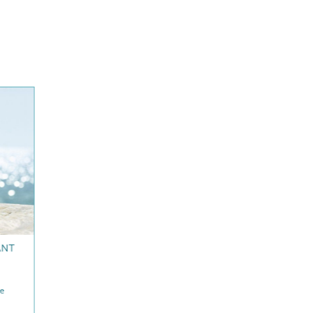
ANT
se