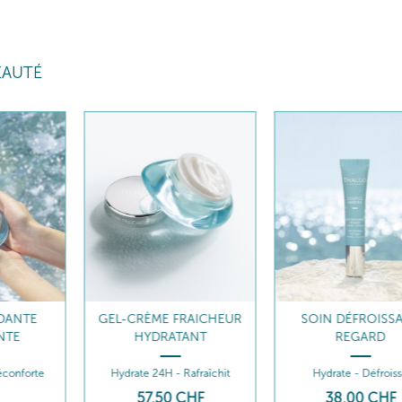
EAUTÉ
DANTE
GEL-CRÈME FRAICHEUR
SOIN DÉFROISS
NTE
HYDRATANT
REGARD
éconforte
Hydrate 24H - Rafraîchit
Hydrate - Défrois
57
,50
CHF
38
,00
CHF