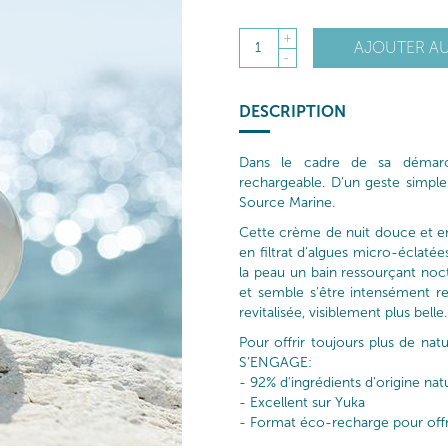
+
AJOUTER AU
1
-
DESCRIPTION
Dans le cadre de sa démar
rechargeable. D’un geste simple
Source Marine.
Cette crème de nuit douce et e
en filtrat d’algues micro-éclatée
la peau un bain ressourçant noct
et semble s’être intensément r
revitalisée, visiblement plus belle.
Pour offrir toujours plus de na
S’ENGAGE:
- 92% d'ingrédients d'origine nat
- Excellent sur Yuka
- Format éco-recharge pour offri