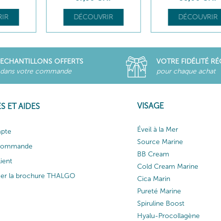
IR
DÉCOUVRIR
DÉCOUVRIR
ECHANTILLONS OFFERTS
VOTRE FIDÉLITÉ R
dans votre commande
pour chaque achat
VISAGE
S ET AIDES
Éveil à la Mer
pte
Source Marine
 commande
BB Cream
lient
Cold Cream Marine
ger la brochure THALGO
Cica Marin
Pureté Marine
Spiruline Boost
Hyalu-Procollagène