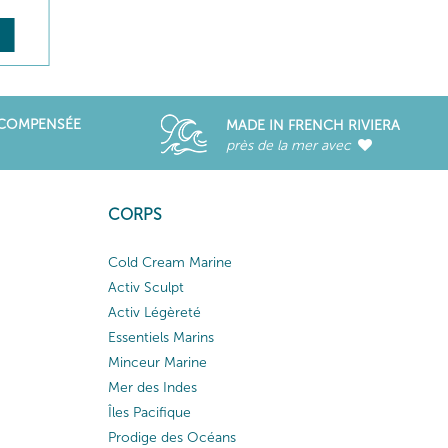
ÉCOMPENSÉE
MADE IN FRENCH RIVIERA
près de la mer avec
CORPS
Cold Cream Marine
Activ Sculpt
Activ Légèreté
Essentiels Marins
Minceur Marine
Mer des Indes
Îles Pacifique
Prodige des Océans