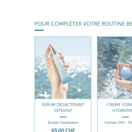
POUR COMPLÉTER VOTRE ROUTINE B
DE NUIT
SÉRUM DÉSALTÉRANT
CRÈME FON
URÇANT
INTENSIF
HYDRATA
 Ressource
Booste l'hydrataion
Hydrate 24H - R
0
CHF
65
,00
CHF