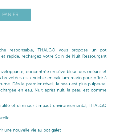
 PANIER
che responsable, THALGO vous propose un pot
 et rapide, rechargez votre Soin de Nuit Ressourçant
nveloppante, concentrée en sève bleue des océans et
s brevetées est enrichie en calcium marin pour offrir à
urne. Dès le premier réveil, la peau est plus pulpeuse,
echargée en eau. Nuit après nuit, la peau est comme
turalité et diminuer l’impact environnemental, THALGO
urelle
r une nouvelle vie au pot galet