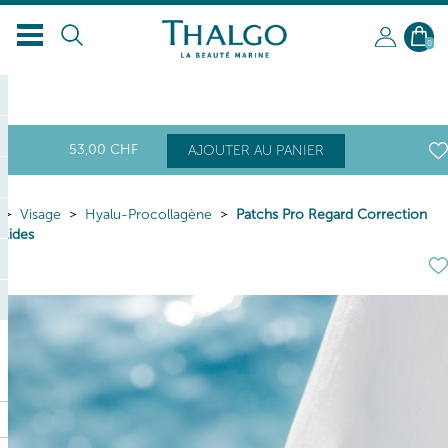
0
53
,00
CHF
AJOUTER AU PANIER
Visage
Hyalu-Procollagène
Patchs Pro Regard Correction
Rides