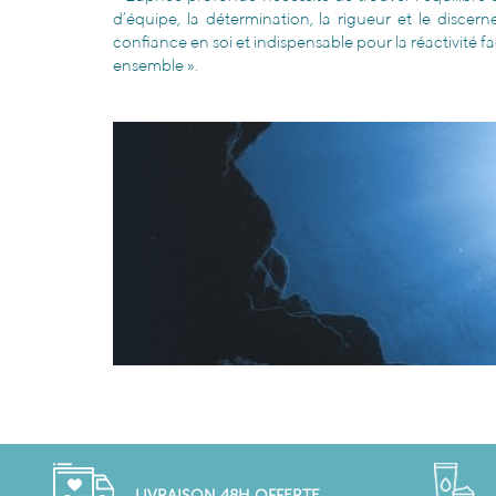
d’équipe, la détermination, la rigueur et le discern
confiance en soi et indispensable pour la réactivité fac
ensemble ».
LIVRAISON 48H OFFERTE