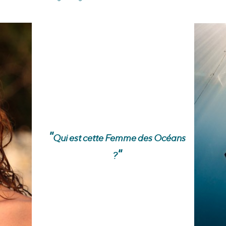
"
Qui est cette Femme des Océans
"
?