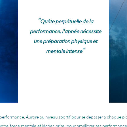
"
Quête perpétuelle de la
performance, l'apnée nécessite
une préparation physique et
"
mentale intense
performance, Aurore au niveau sportif pour se dépasser à chaque pl
ntre force mentale et lâcher-prise, pour améliorer ses performances L