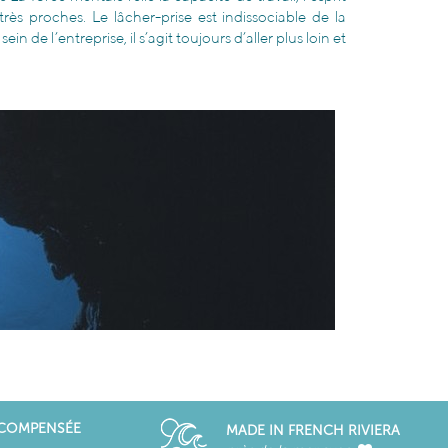
très proches. Le lâcher-prise est indissociable de la
 de l’entreprise, il s’agit toujours d’aller plus loin et
ÉCOMPENSÉE
MADE IN FRENCH RIVIERA