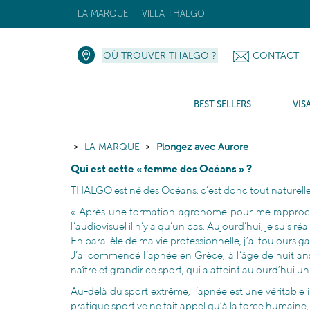
LA MARQUE
VILLA THALGO
OÙ TROUVER THALGO ?
CONTACT
BEST SELLERS
VIS
LA MARQUE
Plongez avec Aurore
Qui est cette « femme des Océans » ?
THALGO est né des Océans, c’est donc tout naturelle
« Après une formation agronome pour me rapprocher d
l’audiovisuel il n’y a qu’un pas. Aujourd’hui, je suis 
En parallèle de ma vie professionnelle, j’ai toujours ga
J’ai commencé l’apnée en Grèce, à l’âge de huit ans,
naître et grandir ce sport, qui a atteint aujourd’hui u
Au-delà du sport extrême, l’apnée est une véritable i
pratique sportive ne fait appel qu’à la force humaine