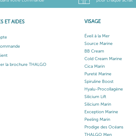
dans votre commande
pour chaque achat
VISAGE
S ET AIDES
Éveil à la Mer
pte
Source Marine
 commande
BB Cream
lient
Cold Cream Marine
ger la brochure THALGO
Cica Marin
Pureté Marine
Spiruline Boost
Hyalu-Procollagène
Silicium Lift
Silicium Marin
Exception Marine
Peeling Marin
Prodige des Océans
THALGO Men