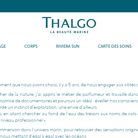
AGE
CORPS
RIVIERA SUN
CARTE DES SOINS
ment que nous avons choisi, il y a 5 ans, de nous engager aux côtés
e la nature, j’ai appris le métier de parfumeur et travaillé dans 
réalisatrice de documentaires et poursuis un idéal : éveiller nos consc
rdé un instinct d’exploration, une envie d’ailleurs.
 en allant chercher au fond de l’eau des trésors aux noms de cols d
n niveau professionnel ».
mmersion dans l’univers marin, pour retrouver des sensations originell
, nous mettant d’égal à égal avec les océans.