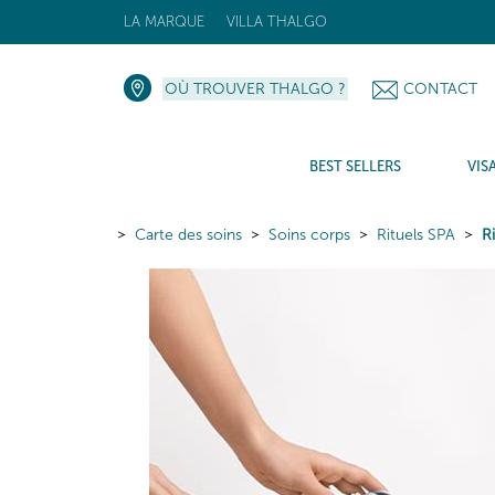
LA MARQUE
VILLA THALGO
OÙ TROUVER THALGO ?
CONTACT
BEST SELLERS
VIS
Carte des soins
Soins corps
Rituels SPA
R