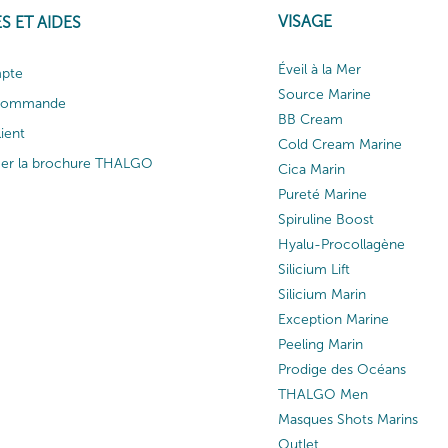
VISAGE
S ET AIDES
Éveil à la Mer
pte
Source Marine
 commande
BB Cream
lient
Cold Cream Marine
ger la brochure THALGO
Cica Marin
Pureté Marine
Spiruline Boost
Hyalu-Procollagène
Silicium Lift
Silicium Marin
Exception Marine
Peeling Marin
Prodige des Océans
THALGO Men
Masques Shots Marins
Outlet