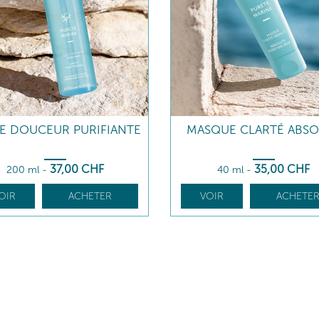
E DOUCEUR PURIFIANTE
MASQUE CLARTÉ ABSO
37
,00
CHF
35
,00
CHF
200 ml
-
40 ml
-
OIR
ACHETER
VOIR
ACHETE