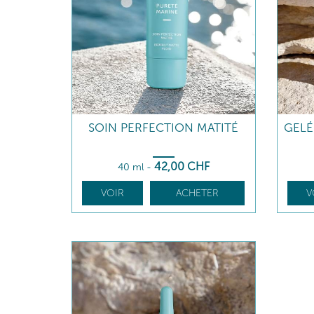
SOIN PERFECTION MATITÉ
GELÉ
42
,00
CHF
40 ml
-
VOIR
ACHETER
V