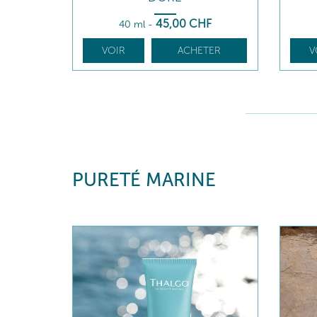
45
,00
CHF
40 ml
-
VOIR
ACHETER
V
PURETÉ MARINE